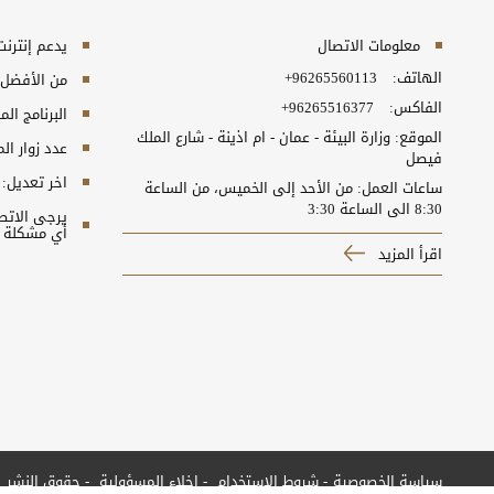
معلومات الاتصال
يدعم إنترنت إكسبلورر 10+, ج
الهاتف:
+96265560113​
من الأفضل مش
الفاكس:
+96265516377
البرنامج المطلوب
الموقع: وزارة البيئة - عمان - ام اذينة - شارع الملك
عدد زوار ال
فيصل
اخر تعديل:
ساعات العمل: من الأحد إلى الخميس، من الساعة
8:30 الى الساعة 3:30
أي مشكلة ت
اقرأ المزيد
سياسة الخصوصية
شروط الاستخدام
إخلاء المسؤولية
حقوق النشر