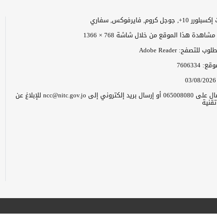
وجل كروم, فايرفوكس, سفاري
اهدة هذا الموقع من خلال شاشة 768 × 1366
 للتصفح: Adobe Reader
موقع:
7606334
03/08/2026
يرجى الاتصال على 065008080 أو إرسال بريد إلكتروني إلى ncc@nitc.gov.jo للإبلاغ عن
قنية