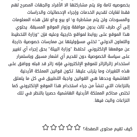
بخصوصيه تامة ولا يتم مشاركتها الا الأفراد والجهات ‏المصرح لهم
فقط لغايات تقديم الخدمات وإجراء الإحصائيات والدراسات
والمسوحات ولن يتم مشاطرة و\ او بيع و\او نقل هذه المعلومات
إلى أي طرف ثالث بدون موافقة وزوار الموقع المسبقة. يحتوي
هذا الموقع على روابط لمواقع خارجية وعليه فإن “وزارة التخطيط
والتعاون الدولي" تخلي مسؤوليتها عن ممارسات خصوصية خارجة
عن موقعها الإلكتروني. تحتفظ "وزارة البيئة" بحق إجراء أي تغيير
على سياسة الخصوصية دون تقديم أي اشعار مسبق وباستمرار
استخدام زائرالزائر للموقع الإلكتروني فإنه زائر قد قبله ووافق على
هذه التغيرات وما يترتب عليها. ‏تكون قوانين المملكة الأردنية
الهاشمية وحدها هي القوانين واجبة التطبيق في كل ما يتعلق
بالنزاعات التي تنشأ من جراء استخدام هذا الموقع الإلكتروني كما
تختص محاكم المملكة الأردنية الهاشمية حصريا بالنظر في تلك
النزاعات والبت فيها.
كيف تقيم محتوى الصفحة؟