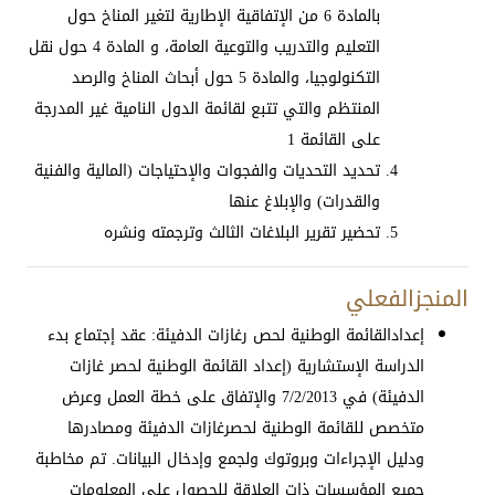
بالمادة 6 من الإتفاقية الإطارية لتغير المناخ حول
التعليم والتدريب والتوعية العامة، و المادة 4 حول نقل
التكنولوجيا، والمادة 5 حول أبحاث المناخ والرصد
المنتظم والتي تتبع لقائمة الدول النامية غير المدرجة
على القائمة 1
تحديد التحديات والفجوات والإحتياجات (المالية والفنية
والقدرات) والإبلاغ عنها
تحضير تقرير البلاغات الثالث وترجمته ونشره
المنجزالفعلي
إعدادالقائمة الوطنية لحص رغازات الدفيئة: عقد إجتماع بدء
الدراسة الإستشارية (إعداد القائمة الوطنية لحصر غازات
الدفيئة) في 7/2/2013 والإتفاق على خطة العمل وعرض
متخصص للقائمة الوطنية لحصرغازات الدفيئة ومصادرها
ودليل الإجراءات وبروتوك ولجمع وإدخال البيانات. تم مخاطبة
جميع المؤسسات ذات العلاقة للحصول على المعلومات