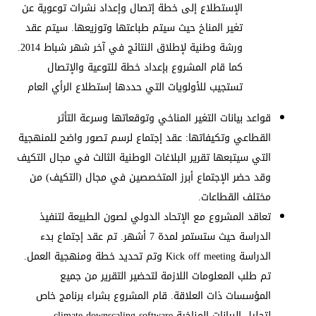
الإستطلاع إلى خطة إتصال وإعداد نشرات توعوية عن
تغير المناخ حيث سيتم طباعتها وتوزيعها. سيتم عقد
ورشة وطنية لإطلاق النتائج في آخر شهر شباط 2014.
كما قام المشروع بإعداد خطة للتوعية والإتصال
تستجيب للأولويات التي حددها إستطلاع الرأي العام
قواعد بيانات التغير المناخي وتوقعاتها وسرعة التأثر
القطاعي وتكيفاتها: عقد إجتماع لرسم تصور واضح للمنهجية
التي سيتبعها تقرير البلاغات الوطنية الثالث في مجال التكيف
وقد حضر الإجتماع أبرز المتخصصين في مجال (التكيف) من
مختلف القطاعات.
تعاقد المشروع مع الإتحاد الدولي لصون الطبيعة لتنفيذ
الدراسة حيث ستستمر لمدة 7 أشهر. تم عقد إجتماع بدء
الدراسة Kick off meeting وتم تحديد خطة ومنهجية العمل.
تم طلب المعلومات اللازمة لتحضير التقرير من جميع
المؤسسات ذات العلاقة. قام المشروع بشراء برنامج خاص
لتحليل البيانات المناخية climate downscaling software