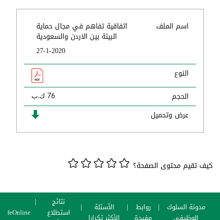
اسم الملف
اتفاقية تفاهم في مجال حماية
البيئة بين الاردن والسعودية
27-1-2020
النوع
الحجم
76 ك.ب
عرض وتحميل
كيف تقيم محتوى الصفحة؟
نتائج
مدونة السلوك
روابط
الأسئلة
استطلاع
SafeOnline
الوظيفي
مفيدة
الأكثر تكرارا