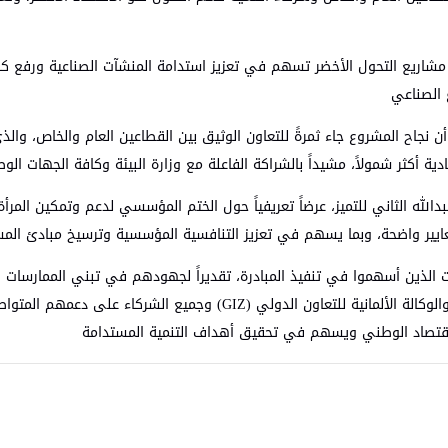
 مشاريع التحول الأخضر تسهم في تعزيز استدامة المنشآت الصناعية ورفع كفاء
 الصناعي
سيد سيمون فلويث مدير مشروع GAIN، في كلمته أن نجاح المشروع جاء ثمرةً للتعاون الوثيق بين القطا
 أكثر شمولاً، مشيداً بالشراكة الفاعلة مع وزارة البيئة وكافة الجهات الوط
لله الثاني للتميز، عرضاً تعريفياً حول الختم المؤسسي لدعم وتمكين المرأة
عايير واضحة، وبما يسهم في تعزيز التنافسية المؤسسية وترسيخ مبادئ الم
ات الذين أسهموا في تنفيذ المبادرة، تقديراً لجهودهم في تبني الممارسا
التنمية المستدامة في المملكة. معرباً عن تقديره للحكومة الألمانية والوكال
الاقتصاد الوطني ويسهم في تحقيق أهداف التنمية المستدامة