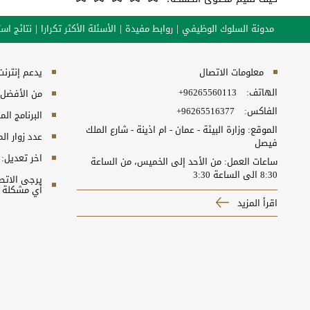
مدونة السلوك الوظيفي
روابط مفيدة
الأسئلة الأكثر تكرارا
نتائج است
معلومات الاتصال
يدعم إنترنت إكسبلورر 10+, ج
الهاتف:
+96265560113​
من الأفضل مش
الفاكس:
+96265516377
البرنامج المطلوب
الموقع: وزارة البيئة - عمان - ام اذينة - شارع الملك
عدد زوار ال
فيصل
اخر تعديل:
ساعات العمل: من الأحد إلى الخميس، من الساعة
8:30 الى الساعة 3:30
أي مشكلة ت
اقرأ المزيد