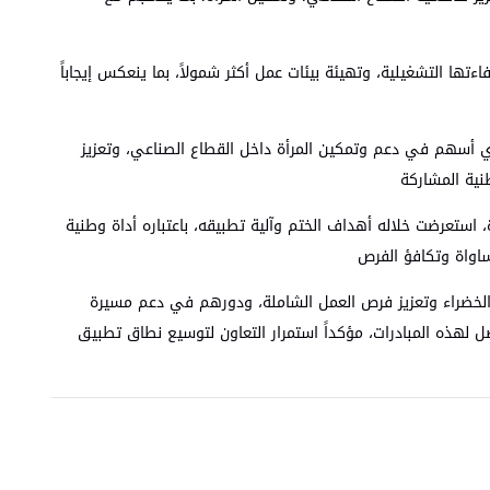
تها التشغيلية، وتهيئة بيئات عمل أكثر شمولاً، بما ينعكس إيجاباً
عين العام والخاص، والذي أسهم في دعم وتمكين المرأة داخل القطاع الصناعي، وتعزيز
نية المشاركة
، استعرضت خلاله أهداف الختم وآلية تطبيقه، باعتباره أداة وطنية
ساواة وتكافؤ الفرص
ت الخضراء وتعزيز فرص العمل الشاملة، ودورهم في دعم مسيرة
ة الألمانية للتعاون الدولي (GIZ) وجميع الشركاء على دعمهم المتواصل لهذه المبادرات، مؤكداً استمرار التعاون لتوسيع نطاق تطبيق