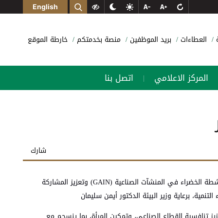
English
ة
العطاءات
بريد الموظفين
منصة بخدمتكم
خارطة الموقع
المركز الاعلامي
اتصل بنا
|
شارك
عمان 30 حزيران- اختُتمت اليوم الثلاثاء فعاليات مبادرة تعزيز فرص العمل الشاملة في القطاع الصناعي، والتي نُفذت من خلال مشروعي تعزيز الأنشطة الخضراء في المنشآت الصناعية (GAIN) وتعزيز المشاركة
عزيز تنافسية القطاع الصناعي، وتمكين المرأة، بما ينسجم مع