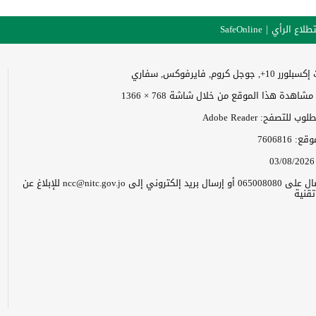
طلاع الرأي
SafeOnline
وجل كروم, فايرفوكس, سفاري
اهدة هذا الموقع من خلال شاشة 768 × 1366
 للتصفح: Adobe Reader
موقع:
7606816
03/08/2026
يرجى الاتصال على 065008080 أو إرسال بريد إلكتروني إلى ncc@nitc.gov.jo للإبلاغ عن
قنية