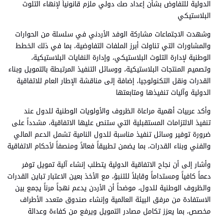
الدولية للتفاوض بشأن إعداد صك دولي ملزم قانونياً لإنهاء التلوث
البلاستيكي
وشهدت الاجتماعات مشاركة الوفد الأردني في سلسلة من الحوارات
والمشاورات التي تناولت أبرز الملفات التفاوضية، بما في ذلك الخطط
الوطنية لإدارة التلوث البلاستيكي، وإدارة النفايات البلاستيكية،
وتصميم المنتجات البلاستيكية، ووسائل التنفيذ المرتبطة بالتمويل وبناء
القدرات ونقل التكنولوجيا، إضافة إلى مناقشة الإطار العام للاتفاقية
الدولية وآليات تنفيذها ومتابعتها
وأكد عربيات أهمية مراعاة الظروف والأولويات الوطنية للدول عند
تنفيذ الالتزامات المستقبلية التي ستنص عليها الاتفاقية، مشدداً على
ضرورة توفير وسائل تنفيذ مناسبة للدول النامية تشمل الدعم المالي
والفني وبناء القدرات، بما يضمن تطبيقاً فعالاً ومنصفاً لأحكام الاتفاقية
وأشار إلى أن نجاح الاتفاقية الدولية يتطلب إنشاء آلية تمويل توفر
دعماً كافياً ومستداماً وقابلاً للتنبؤ، مع الأخذ بعين الاعتبار تباين القدرات
والظروف الوطنية للدول، موضحاً أن الأردن يدعم نهجاً مرناً يجمع بين
الاستفادة من مرفق البيئة العالمية وإنشاء صندوق متعدد الأطراف
مخصص، بما يعزز تكامل مصادر التمويل ويرفع من كفاءة وعدالة