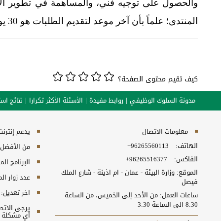
والحصول على توجيه فني، والمساهمة في تطوير الإط
المنتدى؛ علماً بأن آخر موعد لتقديم الطلبات هو 30 يونيو 2026.
كيف تقيم محتوى الصفحة؟
مدونة السلوك الوظيفي
روابط مفيدة
الأسئلة الأكثر تكرارا
نتائج است
معلومات الاتصال
يدعم إنترنت إكسبلورر 10+, ج
الهاتف:
+96265560113​
من الأفضل مش
الفاكس:
+96265516377
البرنامج المطلوب
الموقع: وزارة البيئة - عمان - ام اذينة - شارع الملك
عدد زوار ال
فيصل
اخر تعديل:
ساعات العمل: من الأحد إلى الخميس، من الساعة
8:30 الى الساعة 3:30
أي مشكلة ت