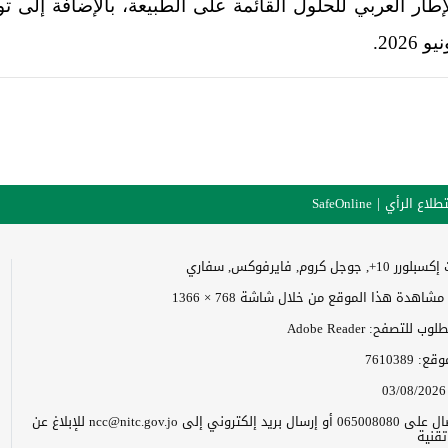
ار العربي للحلول القائمة على الطبيعة، بالإضافة إلى
طلاع الرأي
SafeOnline
وجل كروم, فايرفوكس, سفاري
اهدة هذا الموقع من خلال شاشة 768 × 1366
 للتصفح: Adobe Reader
موقع:
7610389
03/08/2026
يرجى الاتصال على 065008080 أو إرسال بريد إلكتروني إلى ncc@nitc.gov.jo للإبلاغ عن
قنية